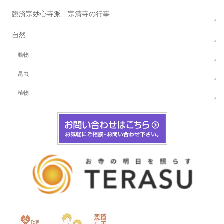
臨済宗妙心寺派 宗清寺の行事
自然
動物
昆虫
植物