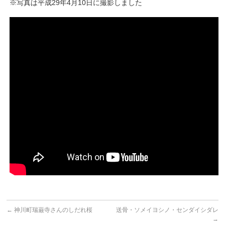
※写真は平成29年4月10日に撮影しました
←
神川町瑞巌寺さんのしだれ桜
送骨・ソメイヨシノ・センダイシダレ
→