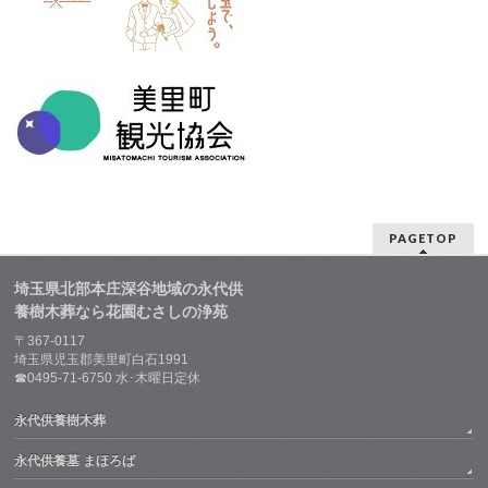
PAGETOP
埼玉県北部本庄深谷地域の永代供
養樹木葬なら花園むさしの浄苑
〒367-0117
埼玉県児玉郡美里町白石1991
☎0495-71-6750 水･木曜日定休
永代供養樹木葬
永代供養墓 まほろば