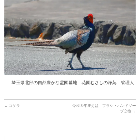
埼玉県北部の自然豊かな霊園墓地 花園むさしの浄苑 管理人
←
コゲラ
令和３年迎え盆 ブラシ・ハンドソー
プ交換
→