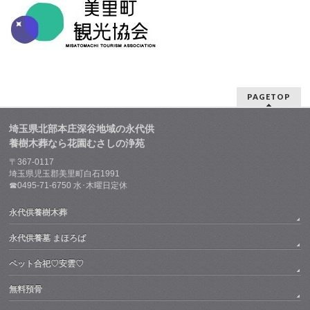
PAGETOP
埼玉県北部本庄深谷地域の永代供
養樹木葬なら花園むさしの浄苑
〒367-0117
埼玉県児玉郡美里町白石1991
☎0495-71-6750 水･木曜日定休
永代供養樹木葬
永代供養墓 まほろば
ペット合祀♡安雲♡
無料預骨