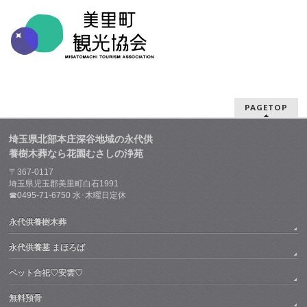
PAGETOP
埼玉県北部本庄深谷地域の永代供
養樹木葬なら花園むさしの浄苑
〒367-0117
埼玉県児玉郡美里町白石1991
☎0495-71-6750 水･木曜日定休
永代供養樹木葬
永代供養墓 まほろば
ペット合祀♡安雲♡
無料預骨