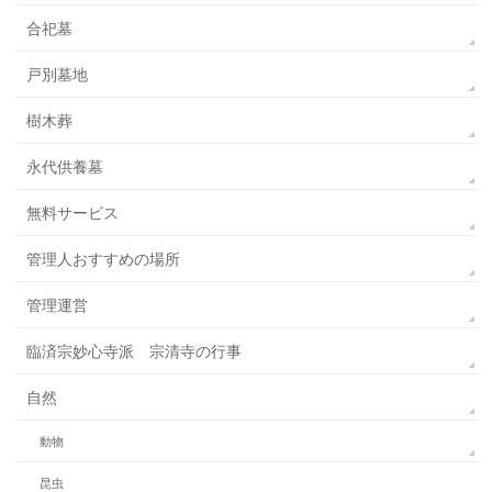
合祀墓
戸別墓地
樹木葬
永代供養墓
無料サービス
管理人おすすめの場所
管理運営
臨済宗妙心寺派 宗清寺の行事
自然
動物
昆虫