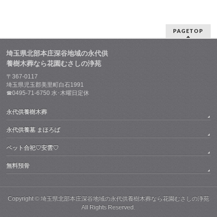
PAGETOP
埼玉県北部本庄深谷地域の永代供
養樹木葬なら花園むさしの浄苑
〒367-0117
埼玉県児玉郡美里町白石1991
☎0495-71-6750 水･木曜日定休
永代供養樹木葬
永代供養墓 まほろば
ペット合祀♡安雲♡
無料預骨
Copyright ©
埼玉県北部本庄深谷地域の永代供養樹木葬なら花園むさしの浄苑
All Rights Reserved.