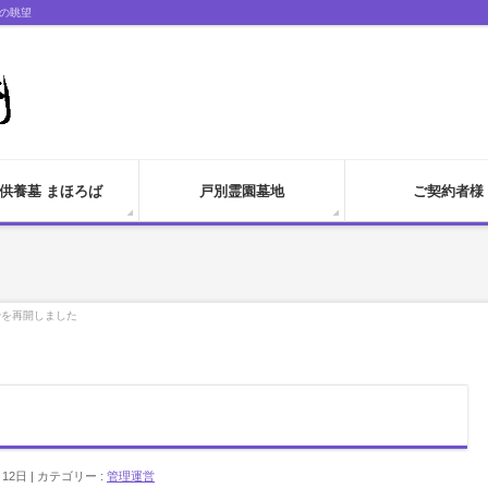
の眺望
供養墓 まほろば
戸別霊園墓地
ご契約者様
骨を再開しました
月12日
カテゴリー :
管理運営