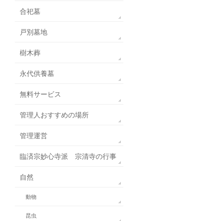
合祀墓
戸別墓地
樹木葬
永代供養墓
無料サービス
管理人おすすめの場所
管理運営
臨済宗妙心寺派 宗清寺の行事
自然
動物
昆虫