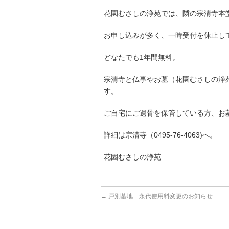
花園むさしの浄苑では、隣の宗清寺本
お申し込みが多く、一時受付を休止し
どなたでも1年間無料。
宗清寺と仏事やお墓（花園むさしの浄
す。
ご自宅にご遺骨を保管している方、お
詳細は宗清寺（0495-76-4063)へ。
花園むさしの浄苑
←
戸別墓地 永代使用料変更のお知らせ