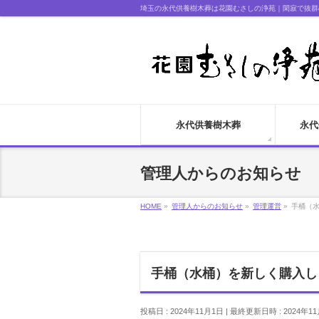
埼玉の永代供養樹木葬は花園むさしの浄苑｜閑寂で抜群
永代供養樹木葬
永代
管理人からのお知らせ
HOME
»
管理人からのお知らせ
»
管理運営
»
手桶（
手桶（水桶）を新しく購入し
投稿日 : 2024年11月1日
最終更新日時 : 2024年1