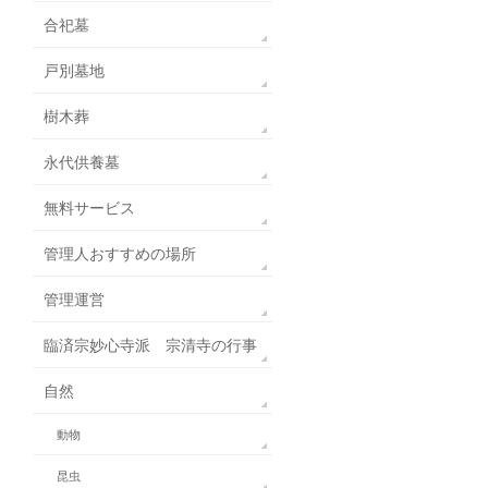
合祀墓
戸別墓地
樹木葬
永代供養墓
無料サービス
管理人おすすめの場所
管理運営
臨済宗妙心寺派 宗清寺の行事
自然
動物
昆虫