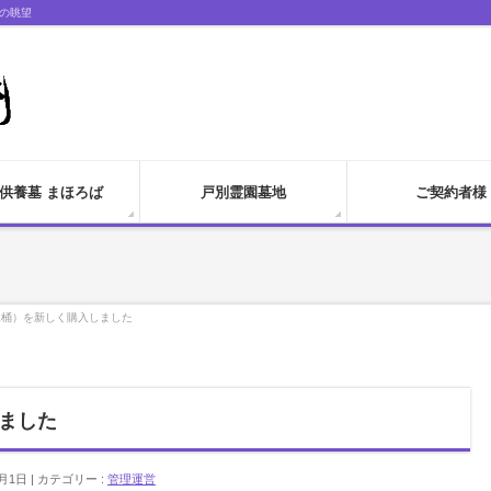
の眺望
供養墓 まほろば
戸別霊園墓地
ご契約者様
水桶）を新しく購入しました
ました
1月1日
カテゴリー :
管理運営