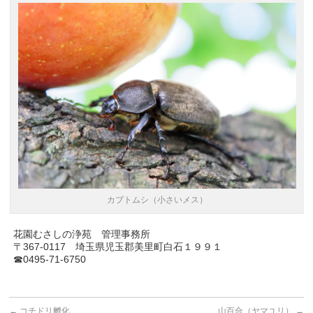
カブトムシ（小さいメス）
花園むさしの浄苑 管理事務所
〒367-0117 埼玉県児玉郡美里町白石１９９１
☎0495-71-6750
←
コチドリ孵化
山百合（ヤマユリ）
→