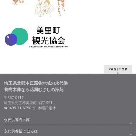
PAGETOP
埼玉県北部本庄深谷地域の永代供
養樹木葬なら花園むさしの浄苑
〒367-0117
埼玉県児玉郡美里町白石1991
☎0495-71-6750 水･木曜日定休
永代供養樹木葬
永代供養墓 まほろば