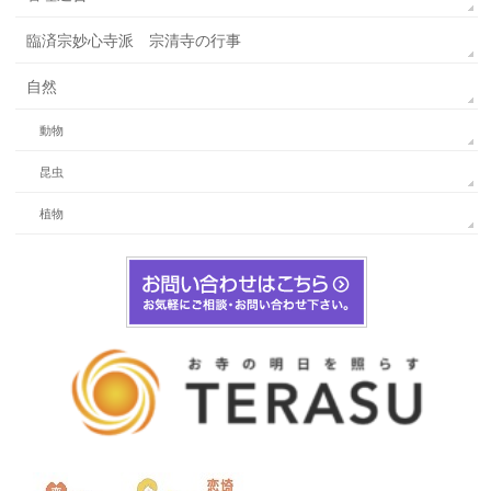
臨済宗妙心寺派 宗清寺の行事
自然
動物
昆虫
植物