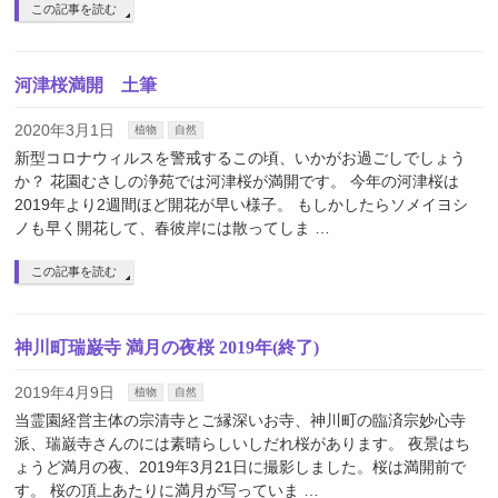
この記事を読む
河津桜満開 土筆
2020年3月1日
植物
自然
新型コロナウィルスを警戒するこの頃、いかがお過ごしでしょう
か？ 花園むさしの浄苑では河津桜が満開です。 今年の河津桜は
2019年より2週間ほど開花が早い様子。 もしかしたらソメイヨシ
ノも早く開花して、春彼岸には散ってしま …
この記事を読む
神川町瑞巌寺 満月の夜桜 2019年(終了)
2019年4月9日
植物
自然
当霊園経営主体の宗清寺とご縁深いお寺、神川町の臨済宗妙心寺
派、瑞巌寺さんのには素晴らしいしだれ桜があります。 夜景はち
ょうど満月の夜、2019年3月21日に撮影しました。桜は満開前で
す。 桜の頂上あたりに満月が写っていま …