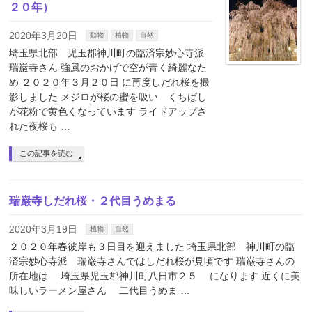
２０年）
2020年3月20日
動物
植物
自然
埼玉県北部 児玉郡神川町の臨済宗妙心寺派
瑞巌寺さん 強風のおかげで空が青く綺麗なた
め ２０２０年３月２０日 に再度しだれ桜を撮
影しました メジロが桜の蜜を吸い くちばし
が花粉で黄色くなっています ライドアップさ
れた夜桜も …
この記事を読む
瑞巌寺しだれ桜・２代目うめまる
2020年3月19日
植物
自然
２０２０年春彼岸も３日目を迎えました 埼玉県北部 神川町の臨
済宗妙心寺派 瑞巌寺さんではしだれ桜が見頃です 瑞巌寺さんの
所在地は 埼玉県児玉郡神川町八日市２５ になります 近くに美
味しいラーメン屋さん 二代目うめま …