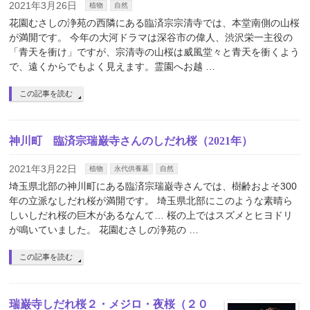
2021年3月26日
植物
自然
花園むさしの浄苑の西隣にある臨済宗宗清寺では、本堂南側の山桜
が満開です。 今年の大河ドラマは深谷市の偉人、渋沢栄一主役の
「青天を衝け」ですが、宗清寺の山桜は威風堂々と青天を衝くよう
で、遠くからでもよく見えます。霊園へお越 …
この記事を読む
神川町 臨済宗瑞巌寺さんのしだれ桜（2021年）
2021年3月22日
植物
永代供養墓
自然
埼玉県北部の神川町にある臨済宗瑞巌寺さんでは、樹齢およそ300
年の立派なしだれ桜が満開です。 埼玉県北部にこのような素晴ら
しいしだれ桜の巨木があるなんて… 桜の上ではスズメとヒヨドリ
が鳴いていました。 花園むさしの浄苑の …
この記事を読む
瑞巌寺しだれ桜２・メジロ・夜桜（２０