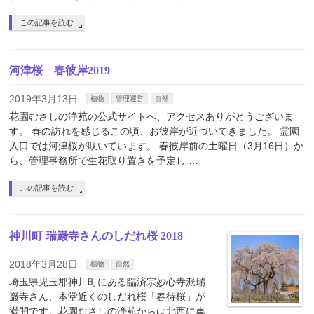
この記事を読む
河津桜 春彼岸2019
2019年3月13日
植物
管理運営
自然
花園むさしの浄苑の公式サイトへ、アクセスありがとうございま
す。 春の訪れを感じるこの頃、お彼岸が近づいてきました。 霊園
入口では河津桜が咲いています。 春彼岸前の土曜日（3月16日）か
ら、管理事務所で生花取り置きを予定し …
この記事を読む
神川町 瑞巌寺さんのしだれ桜 2018
2018年3月28日
植物
自然
埼玉県児玉郡神川町にある臨済宗妙心寺派瑞
巌寺さん、本堂近くのしだれ桜「春待桜」が
満開です。花園むさしの浄苑からは北西に車