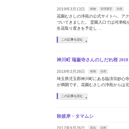
2019年3月13日
植物
管理運営
自然
花園むさしの浄苑の公式サイトへ、アク
づいてきました。 霊園入口では河津桜
生花取り置きを予定し …
この記事を読む
神川町 瑞巌寺さんのしだれ桜 2018
2018年3月28日
植物
自然
埼玉県児玉郡神川町にある臨済宗妙心
が満開です。花園むさしの浄苑からは北
この記事を読む
秋彼岸・タマムシ
2017年9月26日
昆虫
自然