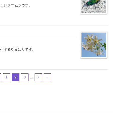
美しいタマムシです。
自生するやまゆりです。
1
2
3
…
7
»