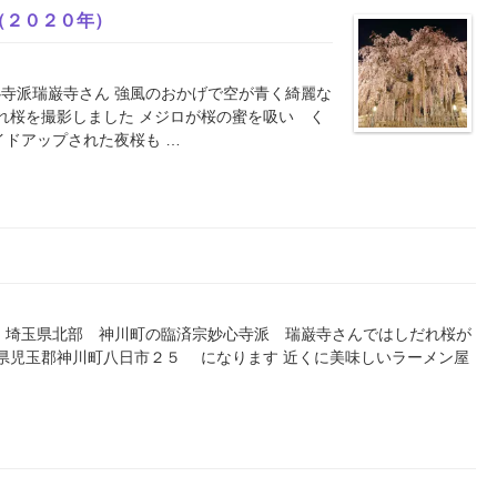
（２０２０年）
寺派瑞巌寺さん 強風のおかげで空が青く綺麗な
だれ桜を撮影しました メジロが桜の蜜を吸い く
イドアップされた夜桜も …
 埼玉県北部 神川町の臨済宗妙心寺派 瑞巌寺さんではしだれ桜が
県児玉郡神川町八日市２５ になります 近くに美味しいラーメン屋