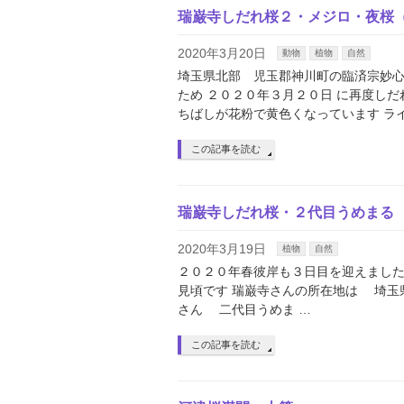
瑞巌寺しだれ桜２・メジロ・夜桜
2020年3月20日
動物
植物
自然
埼玉県北部 児玉郡神川町の臨済宗妙心
ため ２０２０年３月２０日 に再度し
ちばしが花粉で黄色くなっています ラ
この記事を読む
瑞巌寺しだれ桜・２代目うめまる
2020年3月19日
植物
自然
２０２０年春彼岸も３日目を迎えました
見頃です 瑞巌寺さんの所在地は 埼玉
さん 二代目うめま …
この記事を読む