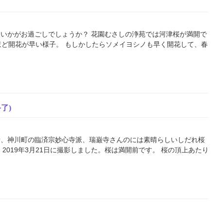
いかがお過ごしでしょうか？ 花園むさしの浄苑では河津桜が満開で
間ほど開花が早い様子。 もしかしたらソメイヨシノも早く開花して、春
了)
寺、神川町の臨済宗妙心寺派、瑞巌寺さんのには素晴らしいしだれ桜
2019年3月21日に撮影しました。桜は満開前です。 桜の頂上あたり