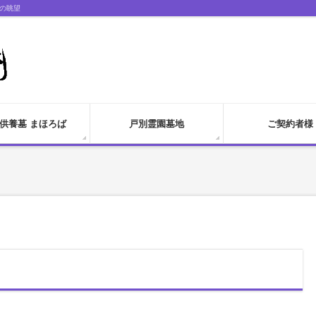
の眺望
供養墓 まほろば
戸別霊園墓地
ご契約者様