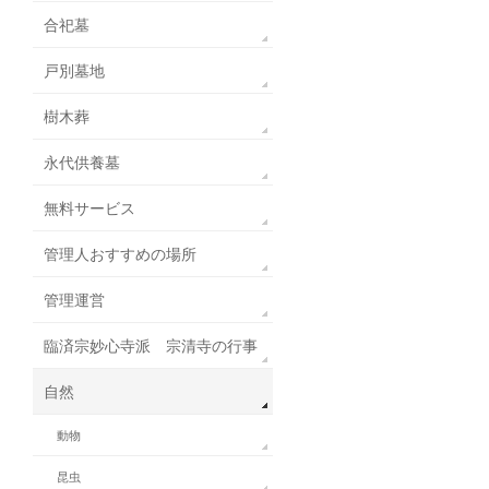
合祀墓
戸別墓地
樹木葬
永代供養墓
無料サービス
管理人おすすめの場所
管理運営
臨済宗妙心寺派 宗清寺の行事
自然
動物
昆虫