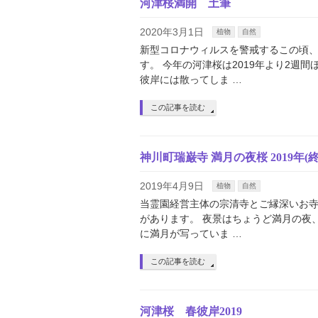
河津桜満開 土筆
2020年3月1日
植物
自然
新型コロナウィルスを警戒するこの頃、
す。 今年の河津桜は2019年より2週
彼岸には散ってしま …
この記事を読む
神川町瑞巌寺 満月の夜桜 2019年(終
2019年4月9日
植物
自然
当霊園経営主体の宗清寺とご縁深いお
があります。 夜景はちょうど満月の夜、
に満月が写っていま …
この記事を読む
河津桜 春彼岸2019