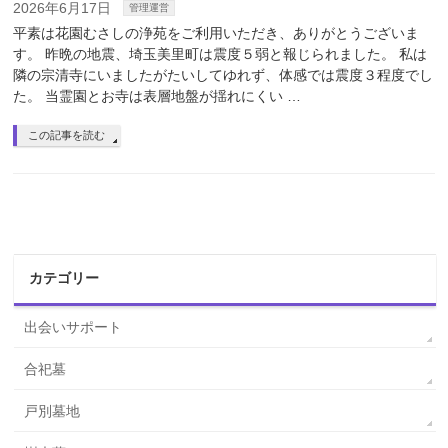
2026年6月17日
管理運営
平素は花園むさしの浄苑をご利用いただき、ありがとうございま
す。 昨晩の地震、埼玉美里町は震度５弱と報じられました。 私は
隣の宗清寺にいましたがたいしてゆれず、体感では震度３程度でし
た。 当霊園とお寺は表層地盤が揺れにくい …
この記事を読む
カテゴリー
出会いサポート
合祀墓
戸別墓地