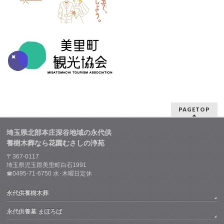
PAGETOP
埼玉県北部本庄深谷地域の永代供
養樹木葬なら花園むさしの浄苑
〒367-0117
埼玉県児玉郡美里町白石1991
☎0495-71-6750 水･木曜日定休
永代供養樹木葬
永代供養墓 まほろば