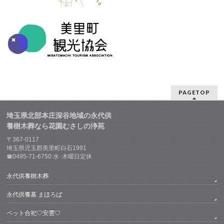
PAGETOP
埼玉県北部本庄深谷地域の永代供
養樹木葬なら花園むさしの浄苑
〒367-0117
埼玉県児玉郡美里町白石1991
☎0495-71-6750 水･木曜日定休
永代供養樹木葬
永代供養墓 まほろば
ペット合祀♡安雲♡